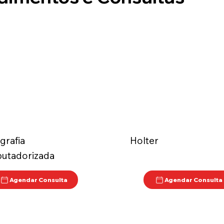
rafia
Holter
utadorizada
Agendar Consulta
Agendar Consulta